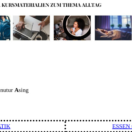
enutur
A
sing
TIK
ESSEN 