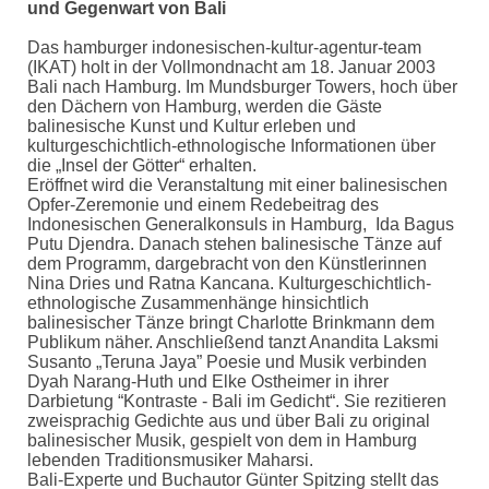
und Gegenwart von Bali
Das hamburger indonesischen-kultur-agentur-team
(IKAT) holt in der Vollmondnacht am 18. Januar 2003
Bali nach Hamburg. Im Mundsburger Towers, hoch über
den Dächern von Hamburg, werden die Gäste
balinesische Kunst und Kultur erleben und
kulturgeschichtlich-ethnologische Informationen über
die „Insel der Götter“ erhalten.
Eröffnet wird die Veranstaltung mit einer balinesischen
Opfer-Zeremonie und einem Redebeitrag des
Indonesischen Generalkonsuls in Hamburg, Ida Bagus
Putu Djendra. Danach stehen balinesische Tänze auf
dem Programm, dargebracht von den Künstlerinnen
Nina Dries und Ratna Kancana. Kulturgeschichtlich-
ethnologische Zusammenhänge hinsichtlich
balinesischer Tänze bringt Charlotte Brinkmann dem
Publikum näher. Anschließend tanzt Anandita Laksmi
Susanto „Teruna Jaya” Poesie und Musik verbinden
Dyah Narang-Huth und Elke Ostheimer in ihrer
Darbietung “Kontraste - Bali im Gedicht“. Sie rezitieren
zweisprachig Gedichte aus und über Bali zu original
balinesischer Musik, gespielt von dem in Hamburg
lebenden Traditionsmusiker Maharsi.
Bali-Experte und Buchautor Günter Spitzing stellt das