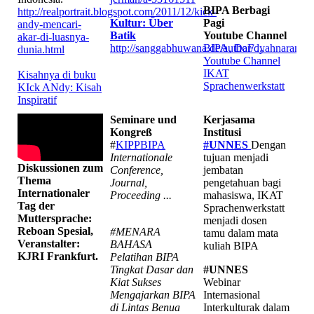
BIPA Berbagi
http://realportrait.blogspot.com/2011/12/kick-
Kultur: Über
Pagi
andy-mencari-
Batik
Youtube Channel
akar-di-luasnya-
http://sanggabhuwana.de/author/dyahnaranghu
BIPA, DaF ...
dunia.html
Youtube Channel
IKAT
Kisahnya di buku
Sprachenwerkstatt
KIck ANdy: Kisah
Inspiratif
Seminare und
Kerjasama
Kongreß
Institusi
#
KIPPBIPA
#UNNES
Dengan
Internationale
tujuan menjadi
Diskussionen zum
Conference,
jembatan
Thema
Journal,
pengetahuan bagi
Internationaler
Proceeding ...
mahasiswa, IKAT
Tag der
Sprachenwerkstatt
Muttersprache:
menjadi dosen
Reboan Spesial,
#MENARA
tamu dalam mata
Veranstalter:
BAHASA
kuliah BIPA
KJRI Frankfurt.
Pelatihan BIPA
Tingkat Dasar dan
#UNNES
Kiat Sukses
Webinar
Mengajarkan BIPA
Internasional
di Lintas Benua
Interkulturak dalam