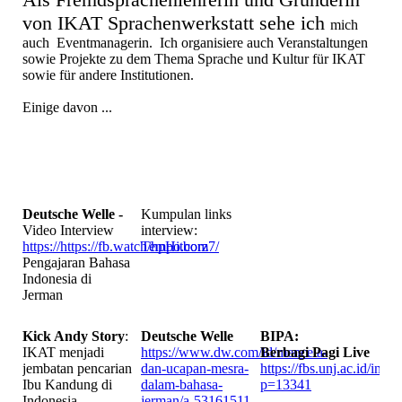
von IKAT Sprachenwerkstatt sehe ich
mich
auch Eventmanagerin. Ich organisiere auch Veranstaltungen
sowie Projekte zu dem Thema Sprache und Kultur für IKAT
sowie für andere Institutionen.
Einige davon ...
Deutsche Welle -
Kumpulan links
Video Interview
interview:
https://https://fb.watch/hpHitborz7/
Tempo.com
Pengajaran Bahasa
Indonesia di
Jerman
Kick Andy Story
:
Deutsche Welle
BIPA:
IKAT menjadi
https://www.dw.com/id/mencela-
Berbagi Pagi Live
jembatan pencarian
dan-ucapan-mesra-
https://fbs.unj.ac.id/indo
Ibu Kandung di
dalam-bahasa-
p=13341
Indonesia.
jerman/a-53161511