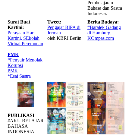
Pembelajaran
Bahasa dan Sastra
Indonesia.
Surat Buat
Tweet:
Berita Budaya:
Kartini:
Pengajar BIPA di
#Baralek Gadang
Perayaan Hari
Jerman
di Hamburg,
Kartini, SEkolah
oleh KBRI Berlin
KOmpas.com
Virtual Perempuan
PMK
*Penyair Menolak
Korupsi
PMK
*Esai Sastra
PUBLIKASI
#AKU BELAJAR
BAHASA
INDONESIA