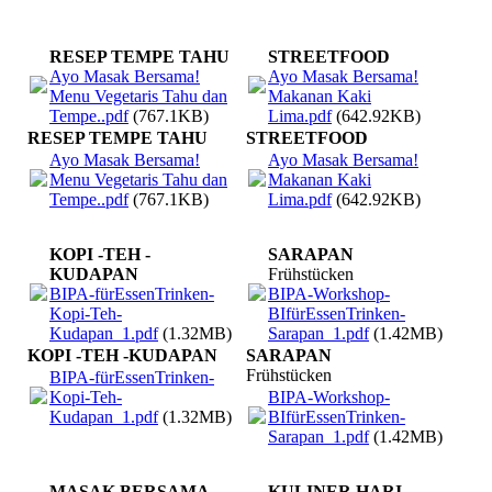
RESEP TEMPE TAHU
STREETFOOD
Ayo Masak Bersama!
Ayo Masak Bersama!
Menu Vegetaris Tahu dan
Makanan Kaki
Tempe..pdf
(767.1KB)
Lima.pdf
(642.92KB)
RESEP TEMPE TAHU
STREETFOOD
Ayo Masak Bersama!
Ayo Masak Bersama!
Menu Vegetaris Tahu dan
Makanan Kaki
Tempe..pdf
(767.1KB)
Lima.pdf
(642.92KB)
KOPI -TEH -
SARAPAN
KUDAPAN
Frühstücken
BIPA-fürEssenTrinken-
BIPA-Workshop-
Kopi-Teh-
BIfürEssenTrinken-
Kudapan_1.pdf
(1.32MB)
Sarapan_1.pdf
(1.42MB)
KOPI -TEH -KUDAPAN
SARAPAN
Frühstücken
BIPA-fürEssenTrinken-
Kopi-Teh-
BIPA-Workshop-
Kudapan_1.pdf
(1.32MB)
BIfürEssenTrinken-
Sarapan_1.pdf
(1.42MB)
MASAK BERSAMA
KULINER HARI