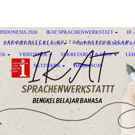
INDONESIA 2026
IKAT SPRACHENWERKSTATT
IJI
DAF-VIRTUELLE-KLASSE
VIRTUELLER SEMINAR 
EK
VIDEOTHEK
SEKRETARIAT & SHOP
LE
NETZWERK
IMPRESSUM